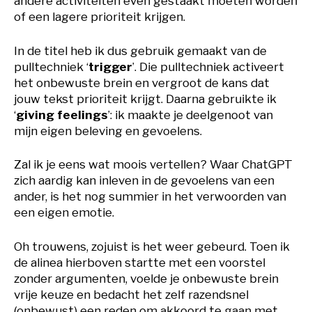
andere activiteiten even gestaakt moeten worden
of een lagere prioriteit krijgen.
In de titel heb ik dus gebruik gemaakt van de
pulltechniek ‘
trigger
’. Die pulltechniek activeert
het onbewuste brein en vergroot de kans dat
jouw tekst prioriteit krijgt. Daarna gebruikte ik
‘
giving feelings
’: ik maakte je deelgenoot van
mijn eigen beleving en gevoelens.
Zal ik je eens wat moois vertellen? Waar ChatGPT
zich aardig kan inleven in de gevoelens van een
ander, is het nog summier in het verwoorden van
een eigen emotie.
Oh trouwens, zojuist is het weer gebeurd. Toen ik
de alinea hierboven startte met een voorstel
zonder argumenten, voelde je onbewuste brein
vrije keuze en bedacht het zelf razendsnel
(onbewust) een reden om akkoord te gaan met