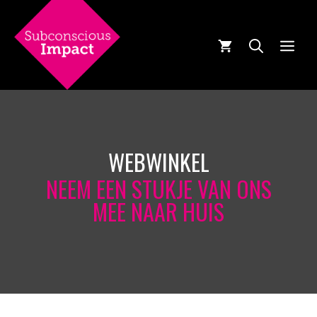
Ga
naar
de
MEN
inhoud
WEBWINKEL
NEEM EEN STUKJE VAN ONS
MEE NAAR HUIS
tekst