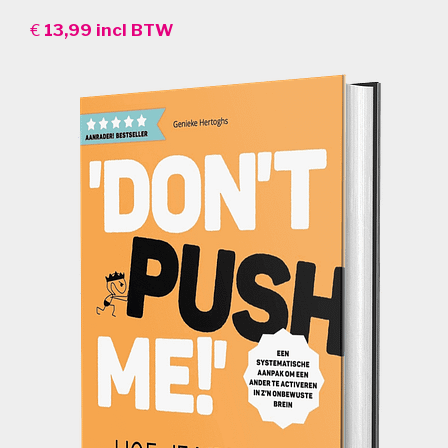
€
13,99 incl BTW