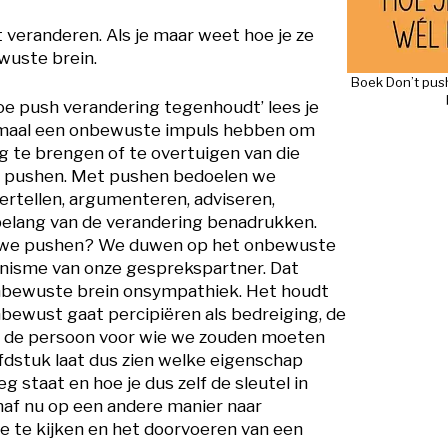
 veranderen. Als je maar weet hoe je ze
wuste brein.
Boek Don’t pus
oe push verandering tegenhoudt’ lees je
emaal een onbewuste impuls hebben om
 te brengen of te overtuigen van die
e pushen. Met pushen bedoelen we
vertellen, argumenteren, adviseren,
elang van de verandering benadrukken.
s we pushen? We duwen op het onbewuste
isme van onze gesprekspartner. Dat
nbewuste brein onsympathiek. Het houdt
onbewust gaat percipiëren als bedreiging, de
d: de persoon voor wie we zouden moeten
fdstuk laat dus zien welke eigenschap
g staat en hoe je dus zelf de sleutel in
af nu op een andere manier naar
ie te kijken en het doorvoeren van een