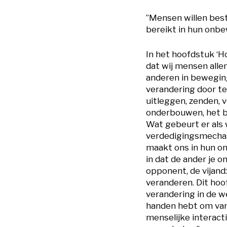
”Mensen willen best
bereikt in hun onbe
In het hoofdstuk ‘H
dat wij mensen all
anderen in beweging
verandering door t
uitleggen, zenden, 
onderbouwen, het b
Wat gebeurt er al
verdedigingsmechan
maakt ons in hun o
in dat de ander je 
opponent, de vijan
veranderen. Dit hoo
verandering in de we
handen hebt om van
menselijke interact