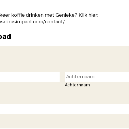
eer koffie drinken met Genieke? Klik hier:
nsciousimpact.com/contact/
oad
Achternaam
*
*