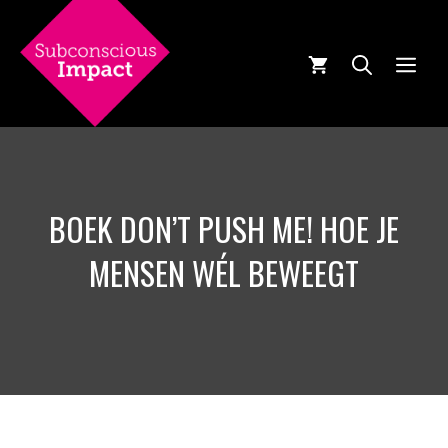
Ga
naar
de
MEN
inhoud
BOEK DON’T PUSH ME! HOE JE
MENSEN WÉL BEWEEGT