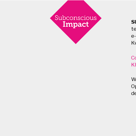
S
t
e
K
C
K
W
O
d