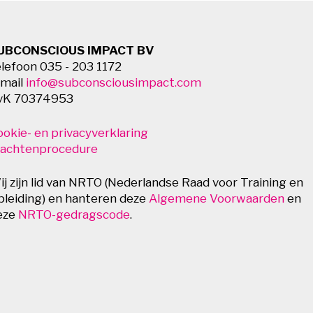
UBCONSCIOUS IMPACT BV
elefoon 035 - 203 1172
-mail
info@subconsciousimpact.com
vK 70374953
ookie- en privacyverklaring
lachtenprocedure
ij zijn lid van NRTO (Nederlandse Raad voor Training en
pleiding) en hanteren deze
Algemene Voorwaarden
en
eze
NRTO-gedragscode
.