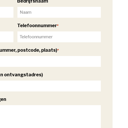
Bedrijfsnaam
Telefoonnummer
*
ummer, postcode, plaats)
*
an ontvangstadres)
gen