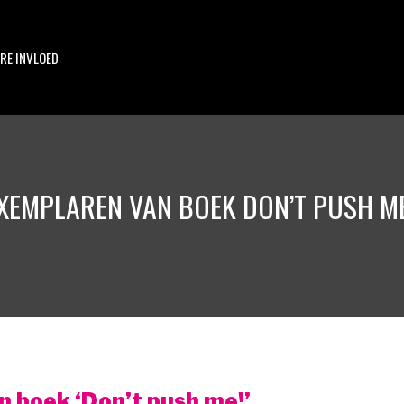
RE INVLOED
XEMPLAREN VAN BOEK DON’T PUSH ME
 boek ‘Don’t push me!’