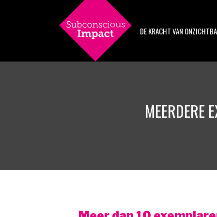
Ga
naar
de
DE KRACHT VAN ONZICHTBA
inhoud
MEERDERE E
Meer dan 10 exemplaren