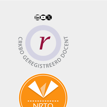
LinkedIn
YouTube
X