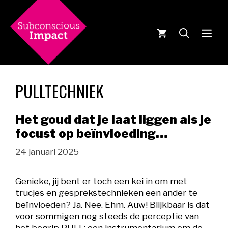
Ga
naar
de
MEN
inhoud
PULLTECHNIEK
Het goud dat je laat liggen als je
focust op beïnvloeding…
24 januari 2025
Genieke, jij bent er toch een kei in om met
trucjes en gesprekstechnieken een ander te
beïnvloeden? Ja. Nee. Ehm. Auw! Blijkbaar is dat
voor sommigen nog steeds de perceptie van
het begrip PULL: een instrumentarium om de