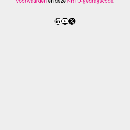
Voorwaarden
en deze
NRTO-gedragscode
.
LinkedIn
YouTube
X