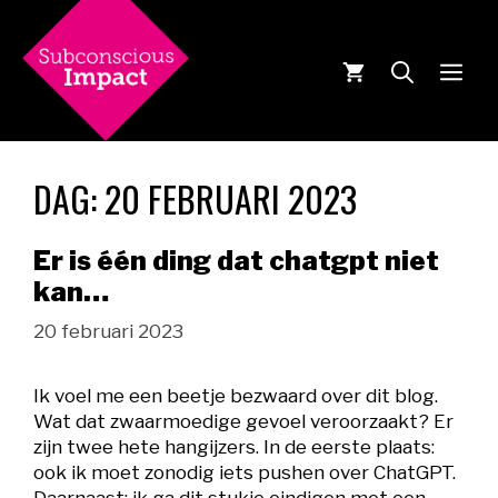
Ga
naar
de
MEN
inhoud
DAG:
20 FEBRUARI 2023
Er is één ding dat chatgpt niet
kan…
20 februari 2023
Ik voel me een beetje bezwaard over dit blog.
Wat dat zwaarmoedige gevoel veroorzaakt? Er
zijn twee hete hangijzers. In de eerste plaats:
ook ik moet zonodig iets pushen over ChatGPT.
Daarnaast: ik ga dit stukje eindigen met een